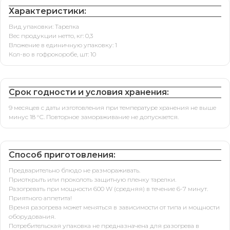
Характеристики:
Вид упаковки: Тарелка
Вес продукции нетто, кг: 0,3
Вложение в единичную упаковку: 1
Кол-во в гофрокоробе, шт: 10
Срок годности и условия хранения:
9 месяцев с даты изготовления при температуре хранения не выше
минус 18 °С. Повторное замораживание не допускается.
Способ приготовления:
Предварительно блюдо не размораживать.
Приоткрыть или проколоть защитную пленку тарелки.
Разогревать при мощности 600 W (средняя) в течение 6-7 минут.
Приятного аппетита!
Время разогрева может меняться в зависимости от типа и мощности
оборудования.
Потребительская упаковка не предназначена для разогрева в