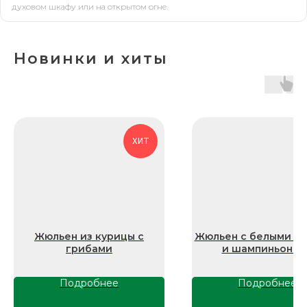
духовом шкафу или на открытом огне.
Новинки и хиты
Свяжитесь
с нами напрямую
zakazzi@slasti.ru
ХИТ
+7 (495) 709-87-10
Производственная площадка
141102, Россия, Московская область,
г. Щёлково, ул.Поварская, вл. 1
Жюльен из курицы с
Жюльен с белыми г
Офис и отдел продаж
грибами
и шампиньонам
109377, Россия, г. Москва, ул.
Академика Скрябина, д. 9, корп. 2, стр.
Подробнее
Подробнее
3