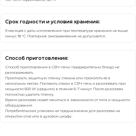
Срок годности и условия хранения:
9 месяцев с даты изготовления при температуре хранения не выше
минус 18 °С. Повторное замораживание не допускается.
Способ приготовления:
Способ приготовления в СВЧ-печи: предварительно блюдо не
размораживать.
Свяжитесь
Приоткрыть защитную пленку стакана или проколоть ее в
нескольких местах. Поставить стакан в СВЧ-печь и разогревать при
с нами напрямую
мощности 600 W (средняя) в течение 6-7 минут. После разогрева
полностью удалить пленку.
Время разогрева может меняться в зависимости от типа и мощности
zakazzi@slasti.ru
оборудования.
Потребительская упаковка не предназначена для разогрева на
+7 (495) 709-87-10
открытом огне или в духовом шкафу.
Производственная площадка