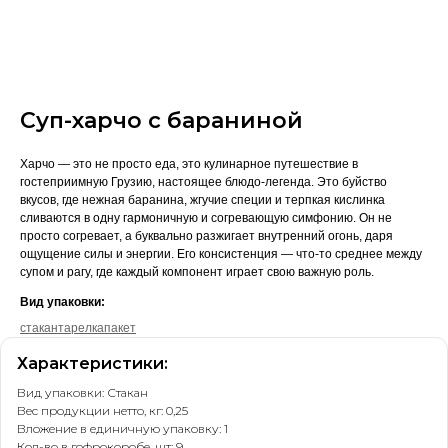
Суп-харчо с бараниной
Харчо — это не просто еда, это кулинарное путешествие в
гостеприимную Грузию, настоящее блюдо-легенда. Это буйство
вкусов, где нежная баранина, жгучие специи и терпкая кислинка
сливаются в одну гармоничную и согревающую симфонию. Он не
просто согревает, а буквально разжигает внутренний огонь, даря
ощущение силы и энергии. Его консистенция — что-то среднее между
супом и рагу, где каждый компонент играет свою важную роль.
Вид упаковки:
стакан
тарелка
пакет
Характеристики:
Вид упаковки: Стакан
Вес продукции нетто, кг: 0,25
Вложение в единичную упаковку: 1
Кол-во в гофрокоробе, шт: 9