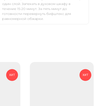
один слой. Запекать в духовом шкафу в
течение 15-20 минут. За пять минут до
готовности перевернуть бифштекс для
равномерной обжарки.
ХИТ
ХИТ