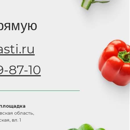
10
ь,
демика