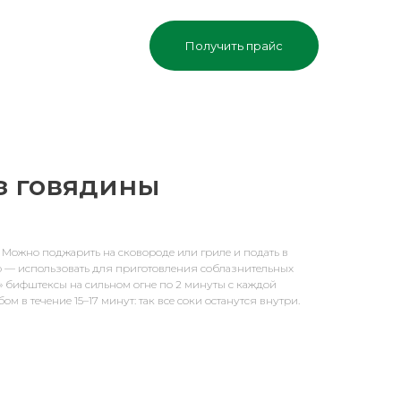
Получить прайс
з говядины
Можно поджарить на сковороде или гриле и подать в
 — использовать для приготовления соблазнительных
» бифштексы на сильном огне по 2 минуты с каждой
бом в течение 15–17 минут: так все соки останутся внутри.