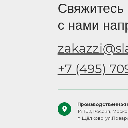
+7 (495) 709-87-
Производственная площадка
141102, Россия, Московская област
г. Щёлково, ул.Поварская, вл. 1
Офис и отдел продаж
109377, Россия, г. Москва, ул. Ака
Скрябина, д. 9, корп. 2, стр. 3
авигация
Документы