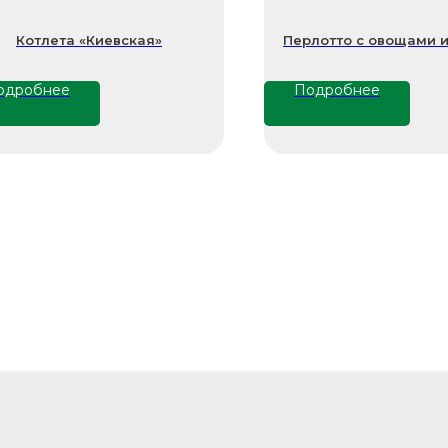
Котлета «Киевская»
Перлотто с овощами 
одробнее
Подробнее
Свяжитесь
с нами напряму
zakazzi@slasti.r