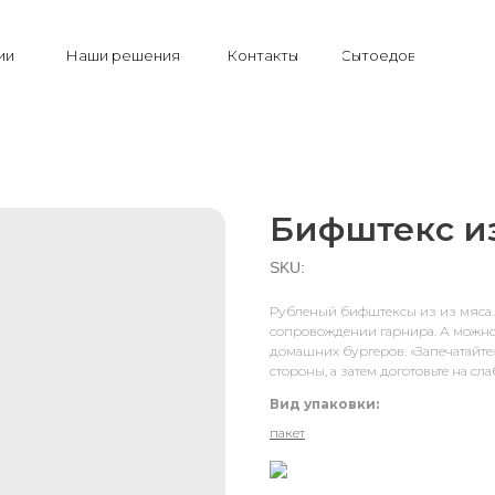
ии
Наши решения
Контакты
Сытоедов
Бифштекс и
SKU:
Рубленый бифштексы из из мяса. 
сопровождении гарнира. А можно
домашних бургеров. «Запечатайте
стороны, а затем доготовьте на сла
Вид упаковки:
пакет