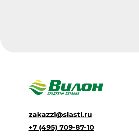
Ка
О 
zakazzi@slasti.ru
Н
Ко
+7 (495) 709-87-10