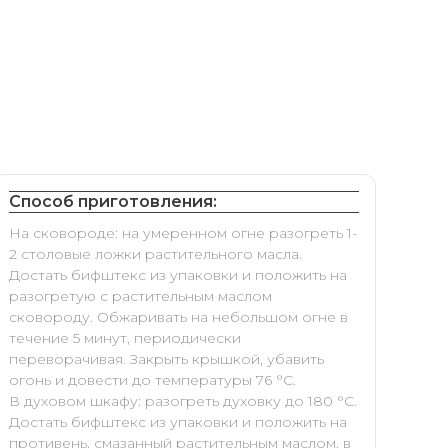
Способ приготовления:
На сковороде: на умеренном огне разогреть 1-
2 столовые ложки растительного масла.
Достать бифштекс из упаковки и положить на
разогретую с растительным маслом
сковороду. Обжаривать на небольшом огне в
течение 5 минут, периодически
переворачивая. Закрыть крышкой, убавить
огонь и довести до температуры 76 °С.
В духовом шкафу: разогреть духовку до 180 °С.
Достать бифштекс из упаковки и положить на
противень, смазанный растительным маслом, в