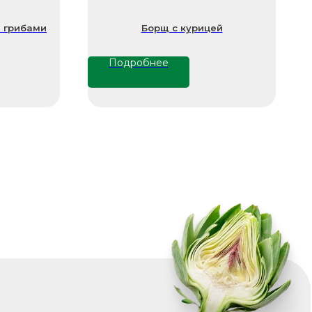
и грибами
Борщ с курицей
Подробнее
ю
u