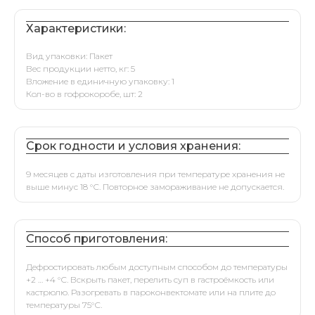
Характеристики:
Вид упаковки: Пакет
Вес продукции нетто, кг: 5
Вложение в единичную упаковку: 1
Кол-во в гофрокоробе, шт: 2
Срок годности и условия хранения:
9 месяцев с даты изготовления при температуре хранения не
выше минус 18 °С. Повторное замораживание не допускается.
Способ приготовления:
Дефростировать любым доступным способом до температуры
+2 … +4 °С. Вскрыть пакет, перелить суп в гастроёмкость или
кастрюлю. Разогревать в пароконвектомате или на плите до
температуры 75°С.