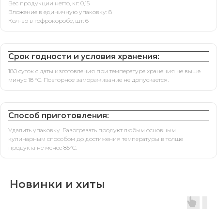
Вес продукции нетто, кг: 0,15
Вложение в единичную упаковку: 8
Кол-во в гофрокоробе, шт: 6
Срок годности и условия хранения:
180 суток с даты изготовления при температуре хранения не выше
минус 18 °С. Повторное замораживание не допускается.
Способ приготовления:
Удалить упаковку. Разогревать продукт любым основным
кулинарным способом до достижения температуры в толще
продукта не менее 85°С.
Новинки и хиты
Свяжитесь