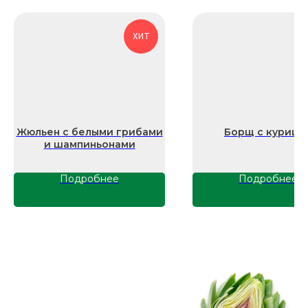
с нами напрямую
ХИТ
zakazzi@slasti.ru
+7 (495) 709-87-10
Производственная площадка
Жюльен с белыми грибами
Борщ с курице
141102, Россия, Московская область,
и шампиньонами
г. Щёлково, ул.Поварская, вл. 1
Офис и отдел продаж
Подробнее
Подробнее
109377, Россия, г. Москва, ул.
Академика Скрябина, д. 9, корп. 2, стр.
3