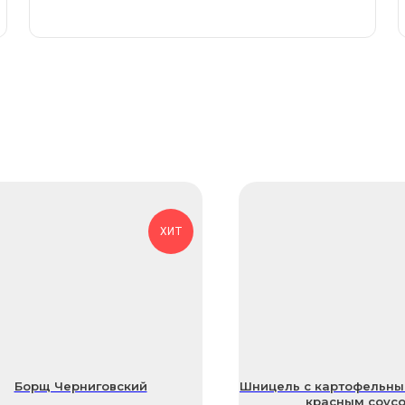
ХИТ
Борщ Черниговский
Шницель с картофельны
красным соус