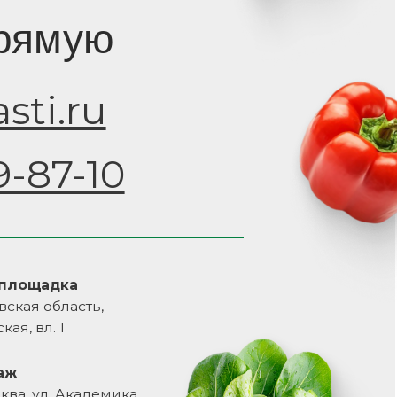
ь,
демика