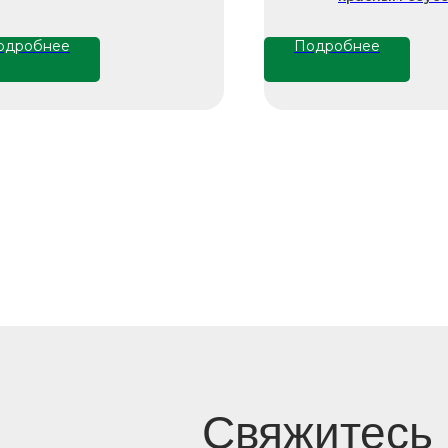
одробнее
Подробнее
Свяжитесь
с нами напряму
zakazzi@slasti.r
+7 (495) 709-87-