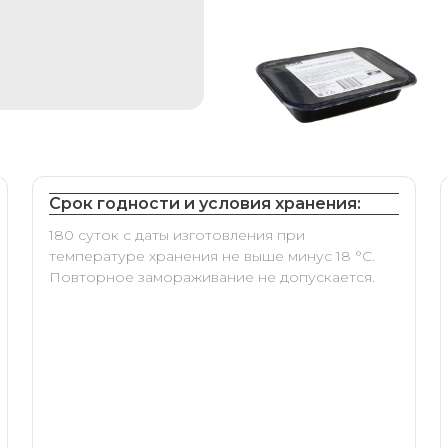
Срок годности и условия хранения:
180 суток с даты изготовления при
температуре хранения не выше минус 18 °С.
Повторное замораживание не допускается.