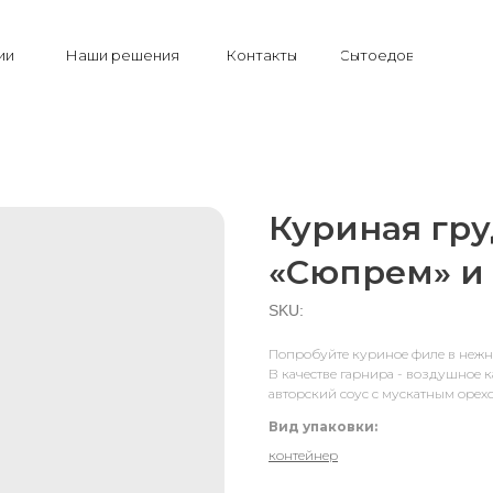
ии
Наши решения
Контакты
Сытоедов
Куриная гру
«Сюпрем» и
SKU:
Попробуйте куриное филе в нежн
В качестве гарнира - воздушное 
авторский соус с мускатным орех
Вид упаковки:
контейнер