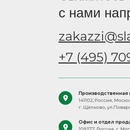
Производственная площадка
141102, Россия, Московская област
г. Щёлково, ул.Поварская, вл. 1
Офис и отдел продаж
109377, Россия, г. Москва, ул. Ака
Скрябина, д. 9, корп. 2, стр. 3
авигация
Документы
талог
Политика конфиденциальности