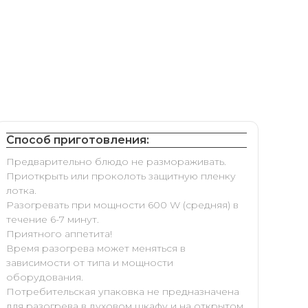
Способ приготовления:
Предварительно блюдо не размораживать.
Приоткрыть или проколоть защитную пленку
лотка.
Разогревать при мощности 600 W (средняя) в
течение 6-7 минут.
Приятного аппетита!
Время разогрева может меняться в
зависимости от типа и мощности
оборудования.
Потребительская упаковка не предназначена
для разогрева в духовом шкафу и на открытом