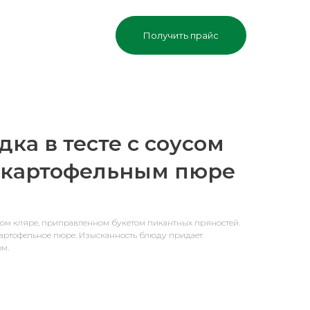
Получить прайс
дка в тесте с соусом
 картофельным пюре
ом кляре, приправленном букетом пикантных пряностей.
картофельное пюре. Изысканность блюду придает
ом.