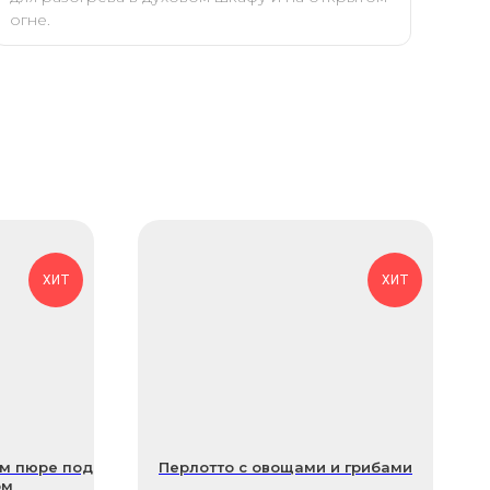
огне.
ХИТ
ХИТ
м пюре под
Перлотто с овощами и грибами
ом