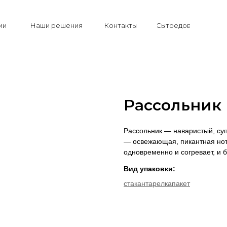
ии
Наши решения
Контакты
Сытоедов
Рассольник
Рассольник — наваристый, суп
— освежающая, пикантная нот
одновременно и согревает, и б
Вид упаковки:
стакан
тарелка
пакет