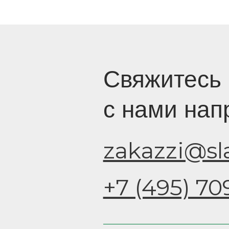
с нами напряму
zakazzi@slasti.r
+7 (495) 709-87-
Производственная площадка
141102, Россия, Московская област
г. Щёлково, ул.Поварская, вл. 1
Офис и отдел продаж
109377, Россия, г. Москва, ул. Ака
Скрябина, д. 9, корп. 2, стр. 3