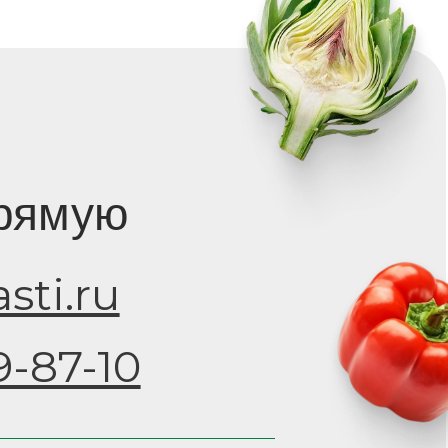
ю
u
10
ь,
демика