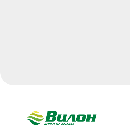
Н
Ка
О 
zakazzi@slasti.ru
Н
Ко
+7 (495) 709-87-10