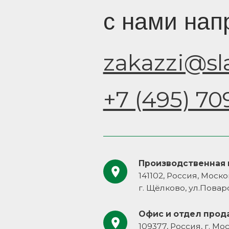
Производственная площадка
141102, Россия, Московская област
г. Щёлково, ул.Поварская, вл. 1
Офис и отдел продаж
109377, Россия, г. Москва, ул. Ака
Скрябина, д. 9, корп. 2, стр. 3
авигация
Документы
талог
Политика конфиденциальности