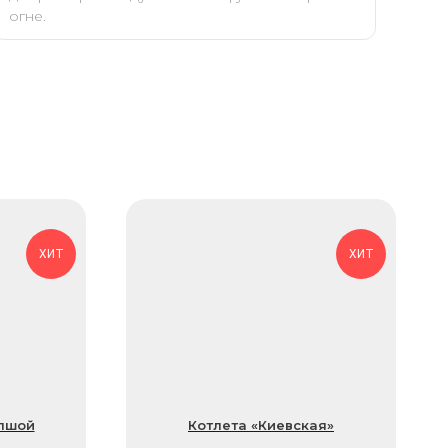
огне.
ХИТ
ХИТ
апшой
Котлета «Киевская»