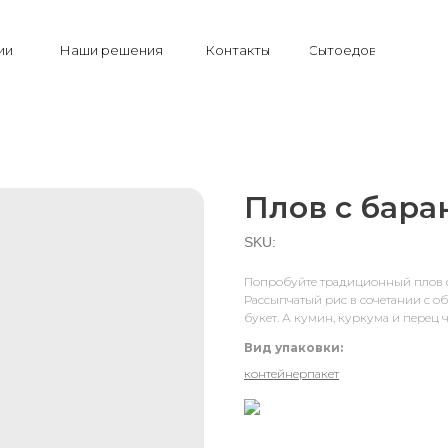
ии
Наши решения
Контакты
Сытоедов
Плов с бара
SKU:
Попробуйте традиционный плов с
Рассыпчатый рис в сочетании с 
букет. А кумин, куркума и перец
Вид упаковки:
контейнер
пакет