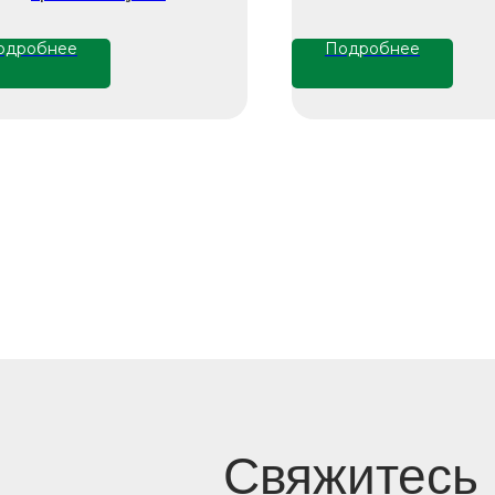
одробнее
Подробнее
Свяжитесь
с нами напряму
zakazzi@slasti.r
+7 (495) 709-87-