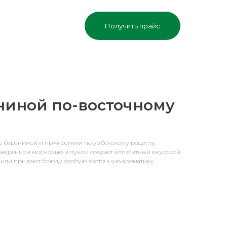
Получить прайс
ниной по-восточному
 бараниной и пряностями по узбекскому рецепту.
обжаренной морковью и луком создает аппетитный вкусовой
 чили придают блюду особую восточную ароматику.