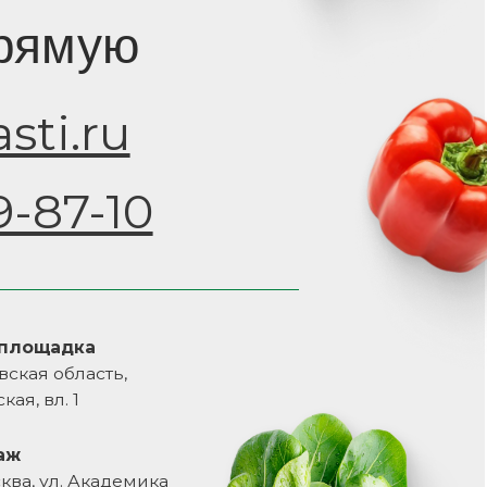
ь,
демика