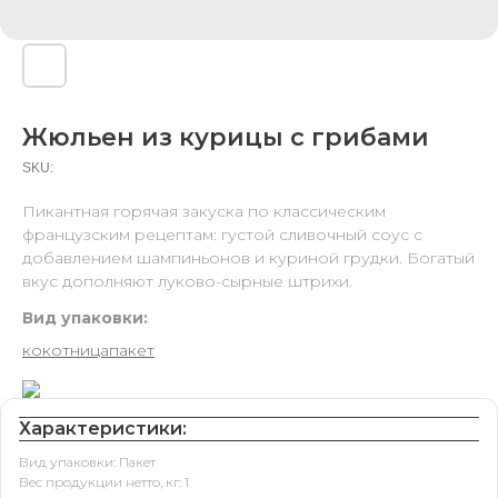
Жюльен из курицы с грибами
SKU:
Пикантная горячая закуска по классическим
французским рецептам: густой сливочный соус с
добавлением шампиньонов и куриной грудки. Богатый
вкус дополняют луково-сырные штрихи.
Вид упаковки:
кокотница
пакет
Характеристики:
Вид упаковки: Пакет
Вес продукции нетто, кг: 1