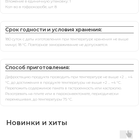
Вложение в единичную упаковку: 1
Кол-во в гофрокоробе, шт: 8
Срок годности и условия хранения:
180 суток с даты изготовления при температуре хранения не выше
минус 18 °С. Повторное замораживание не допускается.
Способ приготовления:
Дефростацию продукта проводить при температуре не выше +2 … +4
°С, до достижения в продукте температуры не выше +2 … +4 °С.
Переложить содержимое пакета в гастроемкость или кастрюлю.
Разогревать на плите или в пароконвектомате, периодически
перемешивая, до температуры 75 °С.
Новинки и хиты