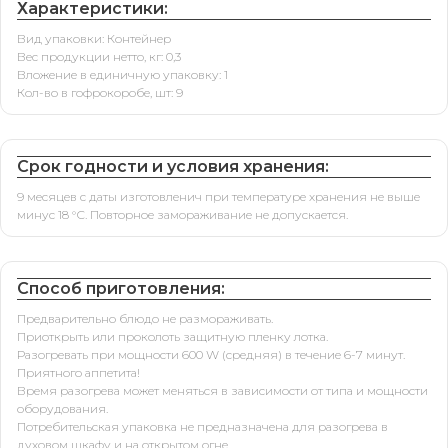
Характеристики:
Вид упаковки: Контейнер
Вес продукции нетто, кг: 0,3
Вложение в единичную упаковку: 1
Кол-во в гофрокоробе, шт: 9
Срок годности и условия хранения:
9 месяцев с даты изготовленич при температуре хранения не выше
минус 18 °С. Повторное замораживание не допускается.
Способ приготовления:
Предварительно блюдо не размораживать.
Приоткрыть или проколоть защитную пленку лотка.
Разогревать при мощности 600 W (средняя) в течение 6-7 минут.
Приятного аппетита!
Время разогрева может меняться в зависимости от типа и мощности
оборудования.
Потребительская упаковка не предназначена для разогрева в
духовом шкафу и на открытом огне