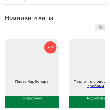
Новинки и хиты
Свяжитесь
с нами напрямую
zakazzi@slasti.ru
ХИТ
+7 (495) 709-87-10
Производственная площадка
141102, Россия, Московская область,
г. Щёлково, ул.Поварская, вл. 1
Паста Карбонара
Перлотто с овоща
грибами
Офис и отдел продаж
109377, Россия, г. Москва, ул.
Академика Скрябина, д. 9, корп. 2, стр.
Подробнее
Подробнее
3