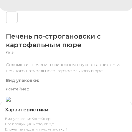
Печень по-строгановски с
картофельным пюре
SKU:
Соломка из печени в сливочном соусе с гарниром из
нежного натурального картофельного пюре.
Вид упаковки:
контейнер
Характеристики:
Вид упаковки: Контейнер
Вес продукции нетто, кг: 0,35
Вложение в единичную упаковку: 1