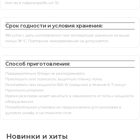
Кол-во в гофрокоробе, шт: 10
Срок годности и условия хранения:
180 суток с даты изготовления при температуре хранения не выше
минус 18 °С. Повторное замораживание не допускается.
Способ приготовления:
Предварительно блюдо не размораживать.
Приоткрыть или проколоть защитную пленку лотка.
Разогревать при мощности 600 W (средняя) в течение 6-7 минут.
Приятного аппетита!
Время разогрева может меняться в зависимости от типа и мощности
оборудования.
Потребительская упаковка не предназначена для разогрева в
духовом шкафу и на открытом огне.
Новинки и хиты