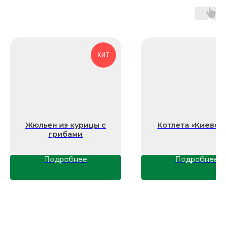
Свяжитесь
с нами напрямую
ХИТ
zakazzi@slasti.ru
+7 (495) 709-87-10
Производственная площадка
141102, Россия, Московская область,
Жюльен из курицы с
Котлета «Киевск
г. Щёлково, ул.Поварская, вл. 1
грибами
Офис и отдел продаж
109377, Россия, г. Москва, ул.
Подробнее
Подробнее
Академика Скрябина, д. 9, корп. 2, стр.
3